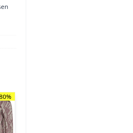
sen
-80%