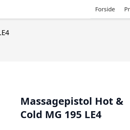
Forside
P
LE4
Massagepistol Hot &
Cold MG 195 LE4