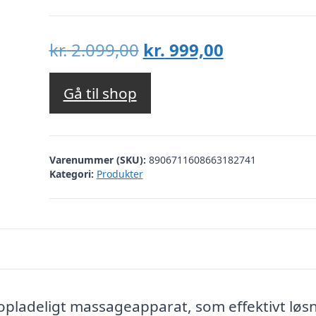
Den
Den
kr.
2.099,00
kr.
999,00
oprindelige
aktuelle
pris
pris
Gå til shop
var:
er:
kr. 2.099,00.
kr. 999,00.
Varenummer (SKU):
8906711608663182741
Kategori:
Produkter
opladeligt massageapparat, som effektivt løs