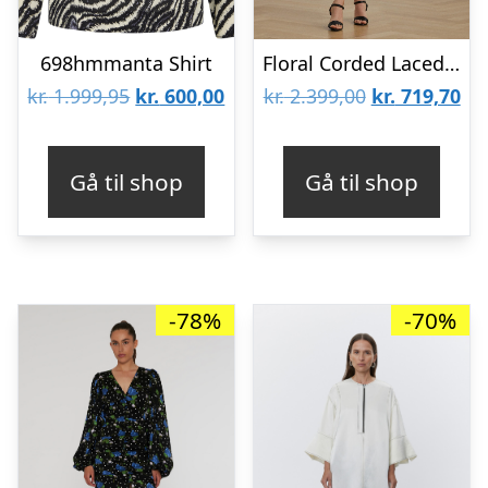
698hmmanta Shirt
Floral Corded Lacedress
Den
Den
Den
De
kr.
1.999,95
kr.
600,00
kr.
2.399,00
kr.
719,70
oprindelige
aktuelle
oprindelige
akt
pris
pris
pris
pri
Gå til shop
Gå til shop
var:
er:
var:
er:
kr. 1.999,95.
kr. 600,00.
kr. 2.399,00.
kr.
-78%
-70%