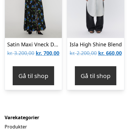
Satin Maxi Vneck Dress
Isla High Shine Blend
Den
Den
Den
De
kr.
3.200,00
kr.
700,00
kr.
2.200,00
kr.
660,00
oprindelige
aktuelle
oprindelige
akt
pris
pris
pris
pri
Gå til shop
Gå til shop
var:
er:
var:
er:
kr. 3.200,00.
kr. 700,00.
kr. 2.200,00.
kr.
Varekategorier
Produkter