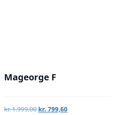
Mageorge F
Den
Den
kr.
1.999,00
kr.
799,60