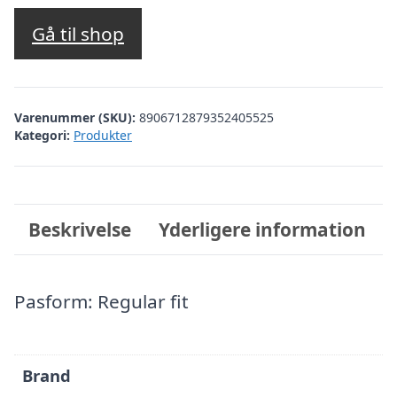
oprindelige
aktuelle
pris
pris
Gå til shop
var:
er:
kr. 1.999,00.
kr. 799,60.
Varenummer (SKU):
8906712879352405525
Kategori:
Produkter
Beskrivelse
Yderligere information
Pasform: Regular fit
Brand