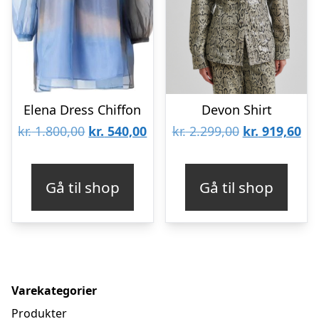
Elena Dress Chiffon
Devon Shirt
Den
Den
Den
De
kr.
1.800,00
kr.
540,00
kr.
2.299,00
kr.
919,60
oprindelige
aktuelle
oprindelige
akt
pris
pris
pris
pri
Gå til shop
Gå til shop
var:
er:
var:
er:
kr. 1.800,00.
kr. 540,00.
kr. 2.299,00.
kr.
Varekategorier
Produkter