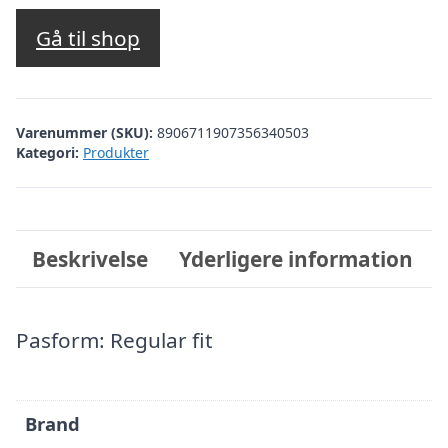
oprindelige
aktuelle
pris
pris
Gå til shop
var:
er:
kr. 1.999,00.
kr. 799,60.
Varenummer (SKU):
8906711907356340503
Kategori:
Produkter
Beskrivelse
Yderligere information
Pasform: Regular fit
Brand