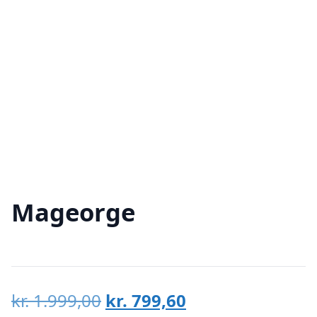
Mageorge
Den
Den
kr.
1.999,00
kr.
799,60