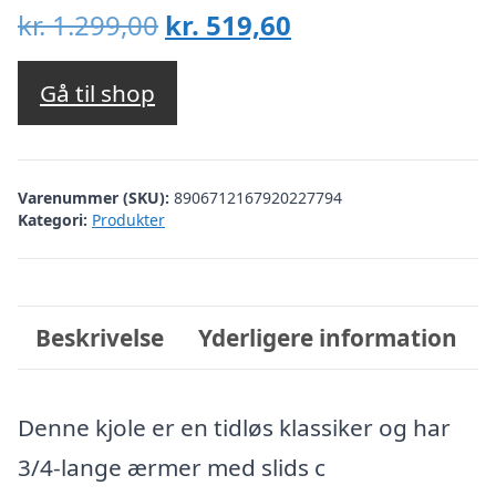
Den
Den
kr.
1.299,00
kr.
519,60
oprindelige
aktuelle
pris
pris
Gå til shop
var:
er:
kr. 1.299,00.
kr. 519,60.
Varenummer (SKU):
8906712167920227794
Kategori:
Produkter
Beskrivelse
Yderligere information
Denne kjole er en tidløs klassiker og har
3/4-lange ærmer med slids c