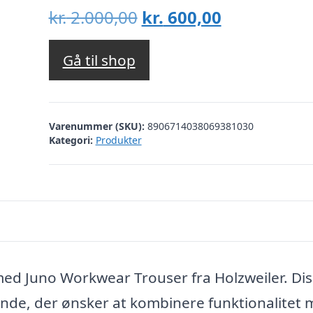
Den
Den
kr.
2.000,00
kr.
600,00
oprindelige
aktuelle
pris
pris
Gå til shop
var:
er:
kr. 2.000,00.
kr. 600,00.
Varenummer (SKU):
8906714038069381030
Kategori:
Produkter
ed Juno Workwear Trouser fra Holzweiler. Di
kvinde, der ønsker at kombinere funktionalitet