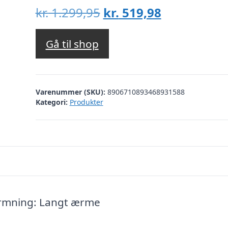
Den
Den
kr.
1.299,95
kr.
519,98
oprindelige
aktuelle
pris
pris
Gå til shop
var:
er:
kr. 1.299,95.
kr. 519,98.
Varenummer (SKU):
8906710893468931588
Kategori:
Produkter
ormning: Langt ærme