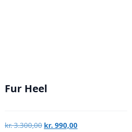
Fur Heel
Den
Den
kr.
3.300,00
kr.
990,00