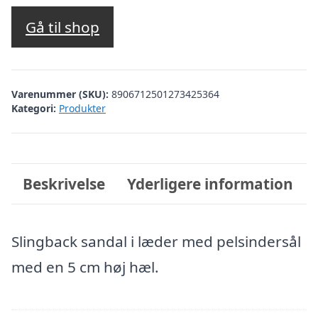
oprindelige
aktuelle
pris
pris
Gå til shop
var:
er:
kr. 3.300,00.
kr. 990,00.
Varenummer (SKU):
8906712501273425364
Kategori:
Produkter
Beskrivelse
Yderligere information
Slingback sandal i læder med pelsindersål
med en 5 cm høj hæl.