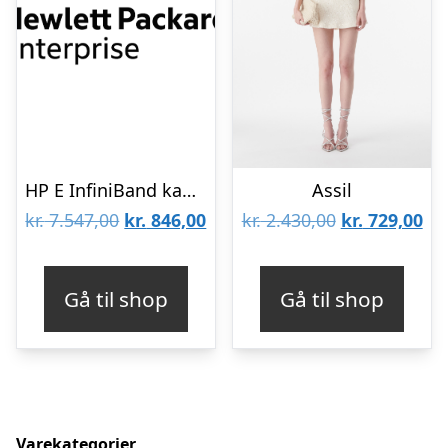
HP E InfiniBand kabel
Assil
Den
Den
Den
De
kr.
7.547,00
kr.
846,00
kr.
2.430,00
kr.
729,00
oprindelige
aktuelle
oprindelige
akt
pris
pris
pris
pri
Gå til shop
Gå til shop
var:
er:
var:
er:
kr. 7.547,00.
kr. 846,00.
kr. 2.430,00.
kr.
Varekategorier