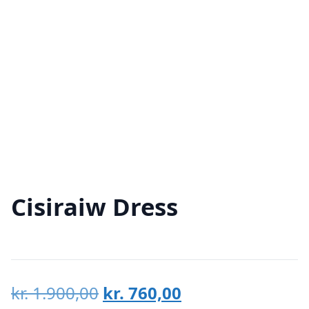
Cisiraiw Dress
Den
Den
kr.
1.900,00
kr.
760,00