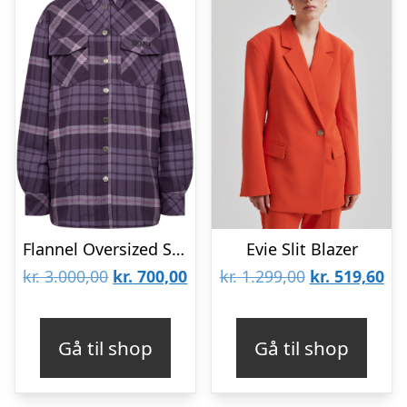
Flannel Oversized Shirt
Evie Slit Blazer
Den
Den
Den
De
kr.
3.000,00
kr.
700,00
kr.
1.299,00
kr.
519,60
oprindelige
aktuelle
oprindelige
akt
pris
pris
pris
pri
Gå til shop
Gå til shop
var:
er:
var:
er:
kr. 3.000,00.
kr. 700,00.
kr. 1.299,00.
kr.