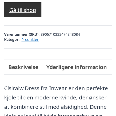
oprindelige
aktuelle
pris
pris
Gå til shop
var:
er:
kr. 1.900,00.
kr. 760,00.
Varenummer (SKU):
8906710333474848084
Kategori:
Produkter
Beskrivelse
Yderligere information
Cisiraiw Dress fra Inwear er den perfekte
kjole til den moderne kvinde, der ønsker
at kombinere stil med alsidighed. Denne