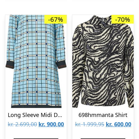
-67%
-70%
Long Sleeve Midi Dress, 2263 Dry Viscose
698hmmanta Shirt
Den
Den
Den
De
kr.
2.699,00
kr.
900,00
kr.
1.999,95
kr.
600,00
oprindelige
aktuelle
oprindelige
akt