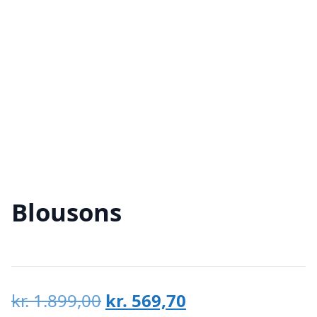
Blousons
Den
Den
kr.
1.899,00
kr.
569,70