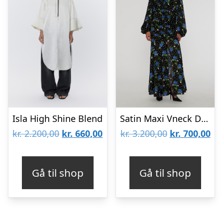
Isla High Shine Blend
Satin Maxi Vneck Dress
Den
Den
Den
De
kr.
2.200,00
kr.
660,00
kr.
3.200,00
kr.
700,00
oprindelige
aktuelle
oprindelige
akt
pris
pris
pris
pri
Gå til shop
Gå til shop
var:
er:
var:
er:
kr. 2.200,00.
kr. 660,00.
kr. 3.200,00.
kr.