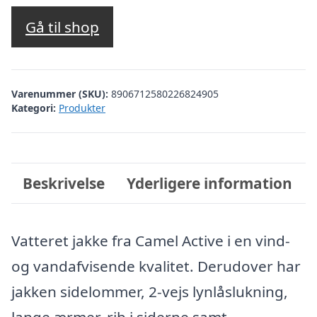
oprindelige
aktuelle
pris
pris
Gå til shop
var:
er:
kr. 1.899,00.
kr. 569,70.
Varenummer (SKU):
8906712580226824905
Kategori:
Produkter
Beskrivelse
Yderligere information
Vatteret jakke fra Camel Active i en vind-
og vandafvisende kvalitet. Derudover har
jakken sidelommer, 2-vejs lynlåslukning,